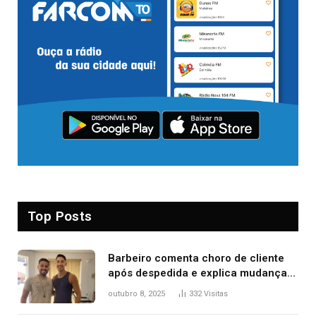
Top Posts
Barbeiro comenta choro de cliente
após despedida e explica mudança
para o TO: ‘Não esperava atingir
outubro 8, 2025
332
Visitas
tantas pessoas’