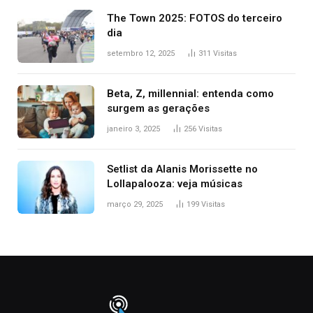
The Town 2025: FOTOS do terceiro
dia
setembro 12, 2025
311
Visitas
Beta, Z, millennial: entenda como
surgem as gerações
janeiro 3, 2025
256
Visitas
Setlist da Alanis Morissette no
Lollapalooza: veja músicas
março 29, 2025
199
Visitas