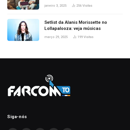
janeiro 3, 2025
256
Visitas
Setlist da Alanis Morissette no
Lollapalooza: veja músicas
março 29, 2025
199
Visitas
Siga-nós