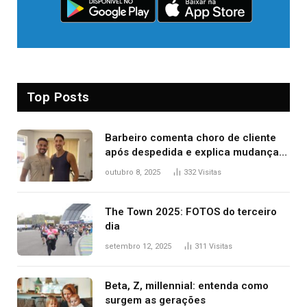
Top Posts
Barbeiro comenta choro de cliente
após despedida e explica mudança
para o TO: ‘Não esperava atingir
outubro 8, 2025
332
Visitas
tantas pessoas’
The Town 2025: FOTOS do terceiro
dia
setembro 12, 2025
311
Visitas
Beta, Z, millennial: entenda como
surgem as gerações