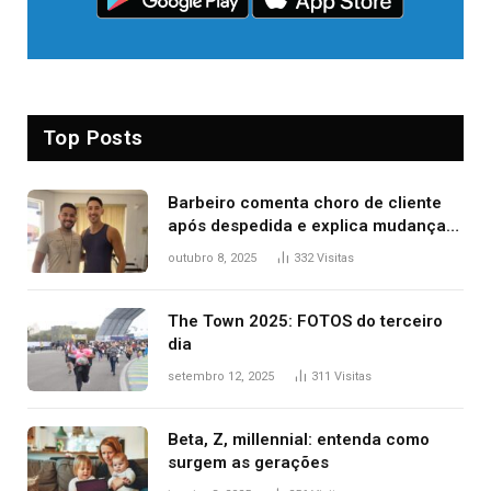
Top Posts
Barbeiro comenta choro de cliente
após despedida e explica mudança
para o TO: ‘Não esperava atingir
outubro 8, 2025
332
Visitas
tantas pessoas’
The Town 2025: FOTOS do terceiro
dia
setembro 12, 2025
311
Visitas
Beta, Z, millennial: entenda como
surgem as gerações