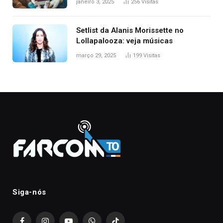
janeiro 3, 2025
256
Visitas
Setlist da Alanis Morissette no
Lollapalooza: veja músicas
março 29, 2025
199
Visitas
Siga-nós