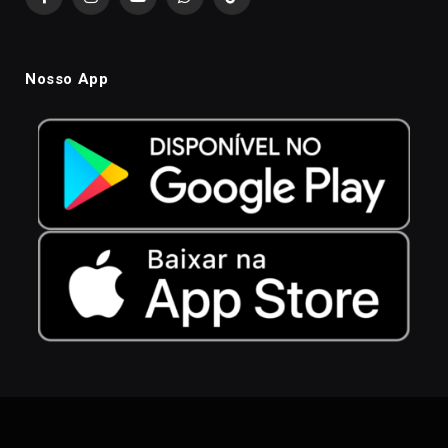
Facebook
Instagram
YouTube
WhatsApp
TikTok
Nosso App