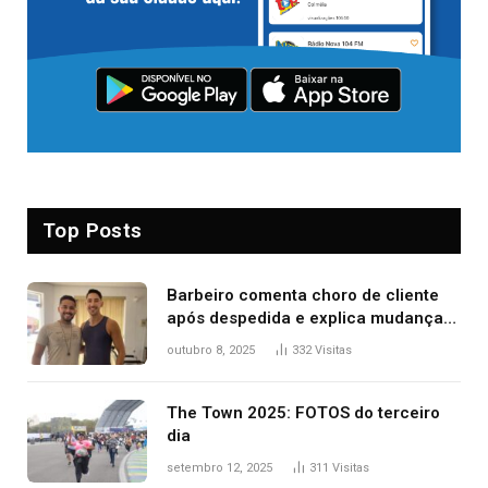
Top Posts
Barbeiro comenta choro de cliente
após despedida e explica mudança
para o TO: ‘Não esperava atingir
outubro 8, 2025
332
Visitas
tantas pessoas’
The Town 2025: FOTOS do terceiro
dia
setembro 12, 2025
311
Visitas