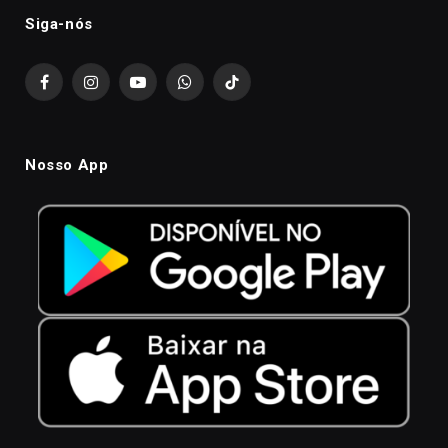
Siga-nós
Facebook
Instagram
YouTube
WhatsApp
TikTok
Nosso App