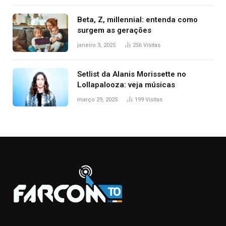
Beta, Z, millennial: entenda como
surgem as gerações
janeiro 3, 2025
256
Visitas
Setlist da Alanis Morissette no
Lollapalooza: veja músicas
março 29, 2025
199
Visitas