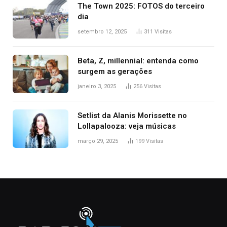
The Town 2025: FOTOS do terceiro
dia
setembro 12, 2025
311
Visitas
Beta, Z, millennial: entenda como
surgem as gerações
janeiro 3, 2025
256
Visitas
Setlist da Alanis Morissette no
Lollapalooza: veja músicas
março 29, 2025
199
Visitas