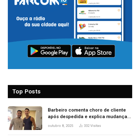
Top Posts
Barbeiro comenta choro de cliente
após despedida e explica mudança
para o TO: ‘Não esperava atingir
outubro 8, 2025
332
Visitas
tantas pessoas’