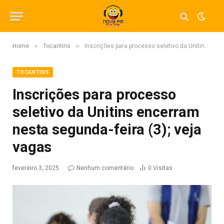
»
»
Home
Tocantins
Inscrições para processo seletivo da Unitins encerram nesta segunda-feira (3); veja vagas
TOCANTINS
Inscrições para processo
seletivo da Unitins encerram
nesta segunda-feira (3); veja
vagas
fevereiro 3, 2025
Nenhum comentário
0
Visitas