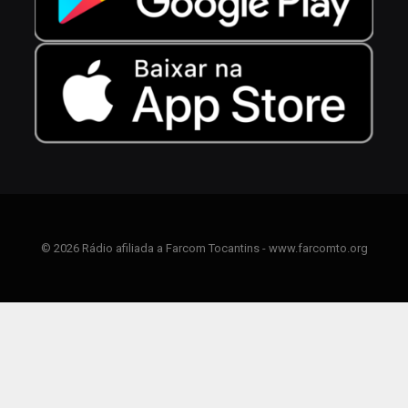
© 2026 Rádio afiliada a Farcom Tocantins - www.farcomto.org