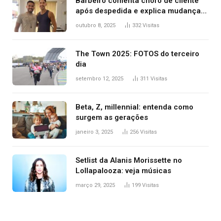
Barbeiro comenta choro de cliente
após despedida e explica mudança
para o TO: ‘Não esperava atingir
outubro 8, 2025
332
Visitas
tantas pessoas’
The Town 2025: FOTOS do terceiro
dia
setembro 12, 2025
311
Visitas
Beta, Z, millennial: entenda como
surgem as gerações
janeiro 3, 2025
256
Visitas
Setlist da Alanis Morissette no
Lollapalooza: veja músicas
março 29, 2025
199
Visitas