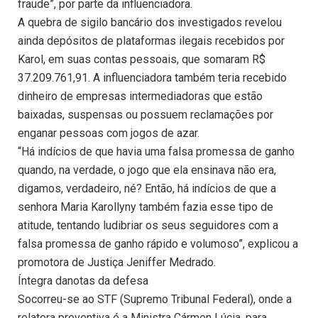
fraude”, por parte da influenciadora.
A quebra de sigilo bancário dos investigados revelou
ainda depósitos de plataformas ilegais recebidos por
Karol, em suas contas pessoais, que somaram R$
37.209.761,91. A influenciadora também teria recebido
dinheiro de empresas intermediadoras que estão
baixadas, suspensas ou possuem reclamações por
enganar pessoas com jogos de azar.
“Há indícios de que havia uma falsa promessa de ganho
quando, na verdade, o jogo que ela ensinava não era,
digamos, verdadeiro, né? Então, há indícios de que a
senhora Maria Karollyny também fazia esse tipo de
atitude, tentando ludibriar os seus seguidores com a
falsa promessa de ganho rápido e volumoso”, explicou a
promotora de Justiça Jeniffer Medrado.
Íntegra danotas da defesa
Socorreu-se ao STF (Supremo Tribunal Federal), onde a
relatora preventiva é a Ministra Cármen Lúcia, para