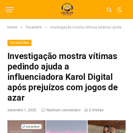
»
»
Home
Tocantins
Investigação mostra vítimas pedindo ajuda a influenciadora Karol Digital após prejuízos com jogos de azar
TOCANTINS
Investigação mostra vítimas
pedindo ajuda a
influenciadora Karol Digital
após prejuízos com jogos de
azar
setembro 1, 2025
Nenhum comentário
0
Visitas