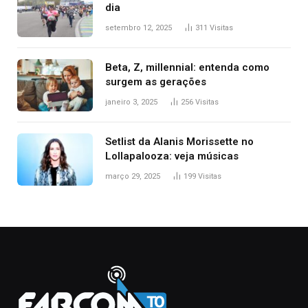
dia
setembro 12, 2025
311
Visitas
Beta, Z, millennial: entenda como
surgem as gerações
janeiro 3, 2025
256
Visitas
Setlist da Alanis Morissette no
Lollapalooza: veja músicas
março 29, 2025
199
Visitas