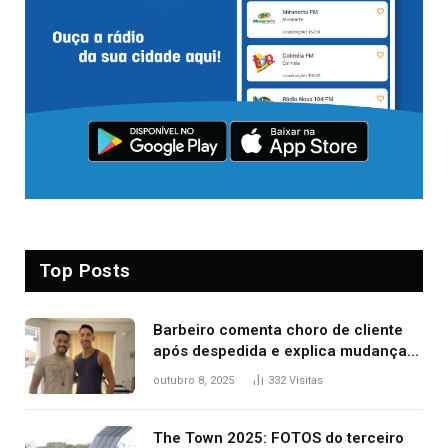
Top Posts
Barbeiro comenta choro de cliente
após despedida e explica mudança
para o TO: ‘Não esperava atingir
outubro 8, 2025
332
Visitas
tantas pessoas’
The Town 2025: FOTOS do terceiro