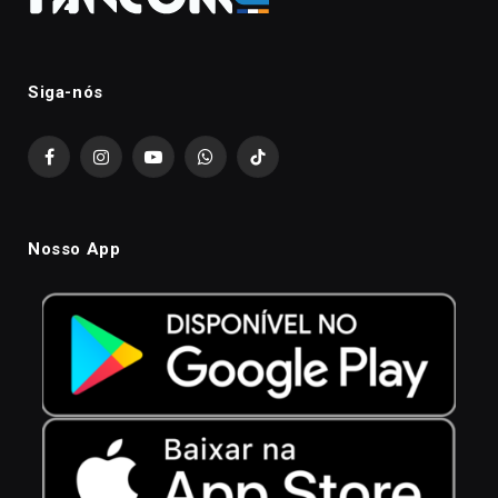
Siga-nós
Facebook
Instagram
YouTube
WhatsApp
TikTok
Nosso App