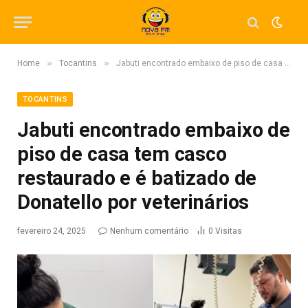
»
»
Home
Tocantins
Jabuti encontrado embaixo de piso de casa tem casco restaurado e é batizado de Donatello por veterinários
TOCANTINS
Jabuti encontrado embaixo de
piso de casa tem casco
restaurado e é batizado de
Donatello por veterinários
fevereiro 24, 2025
Nenhum comentário
0
Visitas