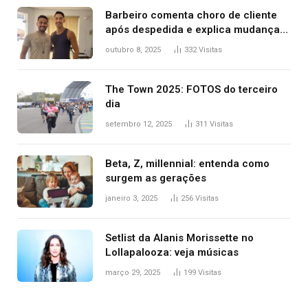
Barbeiro comenta choro de cliente
após despedida e explica mudança
para o TO: ‘Não esperava atingir
outubro 8, 2025
332
Visitas
tantas pessoas’
The Town 2025: FOTOS do terceiro
dia
setembro 12, 2025
311
Visitas
Beta, Z, millennial: entenda como
surgem as gerações
janeiro 3, 2025
256
Visitas
Setlist da Alanis Morissette no
Lollapalooza: veja músicas
março 29, 2025
199
Visitas