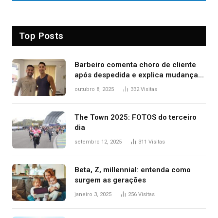
Top Posts
Barbeiro comenta choro de cliente
após despedida e explica mudança
para o TO: ‘Não esperava atingir
outubro 8, 2025
332
Visitas
tantas pessoas’
The Town 2025: FOTOS do terceiro
dia
setembro 12, 2025
311
Visitas
Beta, Z, millennial: entenda como
surgem as gerações
janeiro 3, 2025
256
Visitas