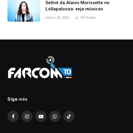
Setlist da Alanis Morissette no
Lollapalooza: veja músicas
março 29, 2025
199
Visitas
Siga-nós
Facebook
Instagram
YouTube
WhatsApp
TikTok