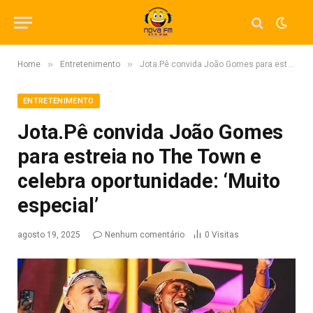
»
»
Home
Entretenimento
Jota.Pê convida João Gomes para estreia no The Town e celebra oportunidade: ‘Muito especial’
ENTRETENIMENTO
Jota.Pê convida João Gomes
para estreia no The Town e
celebra oportunidade: ‘Muito
especial’
agosto 19, 2025
Nenhum comentário
0
Visitas