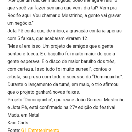
“Até que um dia, de madrugada, João me liga e fala: ‘o
que você vai fazer semana que vem, dia tal? Vem pra
Recife aqui. Vou chamar o Mestrinho, a gente vai gravar
um negócio.”
Jota.Pê conta que, de início, a gravação contaria apenas
com 5 faixas, que acabaram viraram 12.
“Mas aí era isso. Um projeto de amigos que a gente
sentou e tocou. E o bagulho foi muito maior do que a
gente esperava. É o disco de maior barulho dos três,
com certeza. Isso tudo foi muito surreal”, contou o
artista, surpreso com todo o sucesso do “Dominguinho”.
Durante o lançamento da turnê, em maio, o trio afirmou
que o projeto ganhará novas faixas.
Projeto ‘Dominguinho’, que reúne João Gomes, Mestrinho
e Jota.Pê, está confirmado na 27ª edição do festival
Mada, em Natal
Kaio Cads
Fonte:
G1 Entretenimento