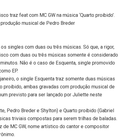
isco traz feat com MC GW na música ‘Quarto proibido’.
 produção musical de Pedro Breder
os singles com duas ou três músicas. Só que, a rigor,
m disco com duas ou três músicas somente é considerado
 minutos. Não é o caso de Esquenta, single promovido
 como EP.
janeiro, o single Esquenta traz somente duas músicas
to proibido, ambas gravadas com produção musical de
bum previsto para ser lançado por Juliette neste
ette, Pedro Breder e Shylton) e Quarto proibido (Gabriel
icas triviais compostas para serem trilhas de baladas.
voz de MC GW, nome artístico do cantor e compositor
erônimo.