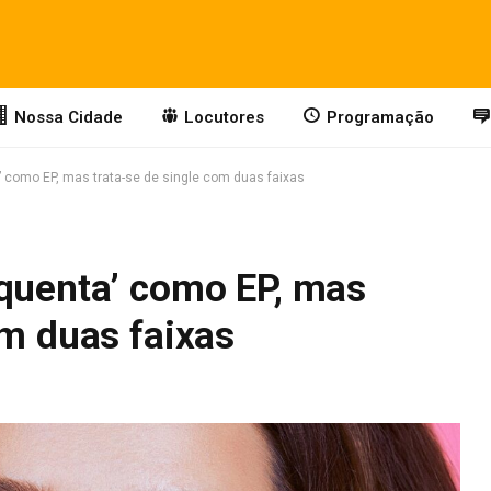
Nossa Cidade
Locutores
Programação
’ como EP, mas trata-se de single com duas faixas
squenta’ como EP, mas
om duas faixas