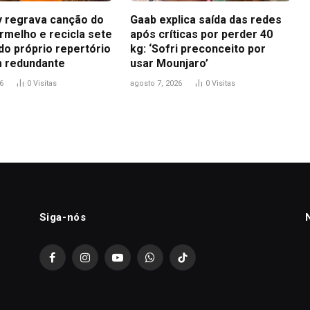
ey regrava canção do
Gaab explica saída das redes
rmelho e recicla sete
após críticas por perder 40
do próprio repertório
kg: ‘Sofri preconceito por
 redundante
usar Mounjaro’
6
0
Visitas
agosto 7, 2026
0
Visitas
Siga-nós
Facebook
Instagram
YouTube
WhatsApp
TikTok