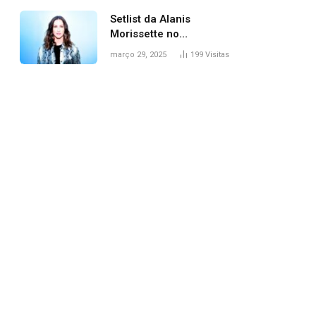
Setlist da Alanis
Morissette no
Lollapalooza: veja
março 29, 2025
199
Visitas
músicas