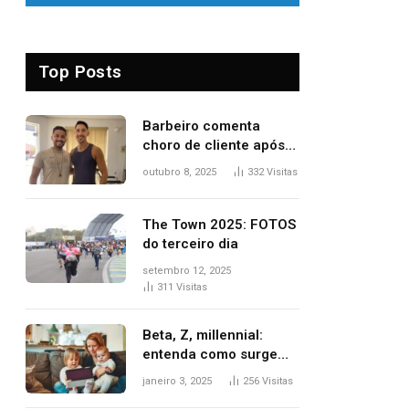
Top Posts
Barbeiro comenta
choro de cliente após
despedida e explica
outubro 8, 2025
332
Visitas
mudança para o TO:
‘Não esperava atingir
tantas pessoas’
The Town 2025: FOTOS
do terceiro dia
setembro 12, 2025
311
Visitas
Beta, Z, millennial:
entenda como surgem
as gerações
janeiro 3, 2025
256
Visitas