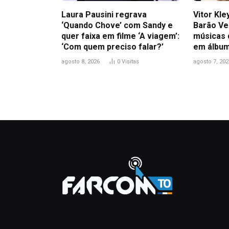
Laura Pausini regrava
Vitor Kl
‘Quando Chove’ com Sandy e
Barão Ve
quer faixa em filme ‘A viagem’:
músicas 
‘Com quem preciso falar?’
em álbum
agosto 8, 2026
0
Visitas
agosto 7, 202