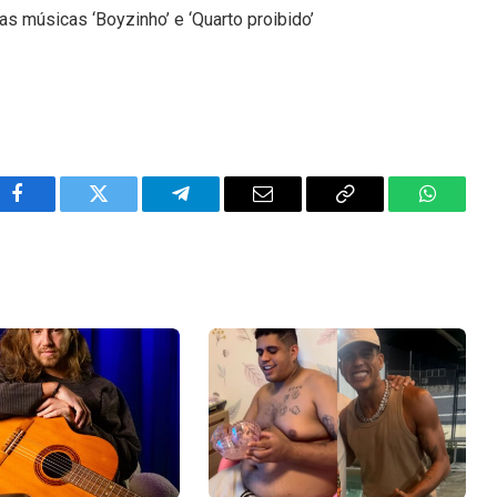
as músicas ‘Boyzinho’ e ‘Quarto proibido’
Facebook
Twitter
Telegram
Email
Copy
WhatsA
Link