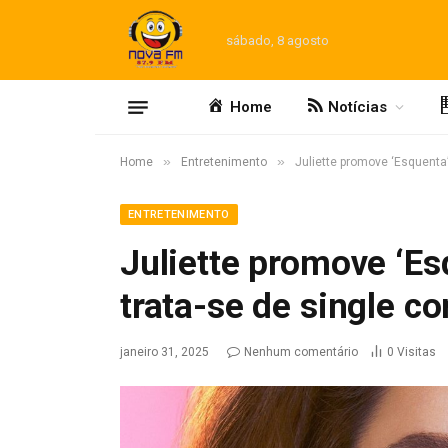
sábado, 8 agosto
Home
Notícias
»
»
Home
Entretenimento
Juliette promove ‘Esquenta
ENTRETENIMENTO
Juliette promove ‘E
trata-se de single c
janeiro 31, 2025
Nenhum comentário
0
Visitas