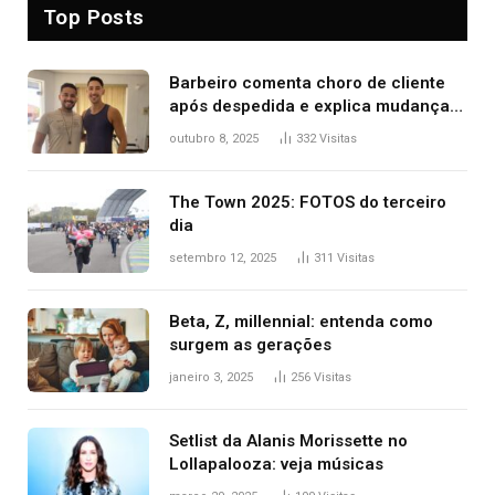
Top Posts
Barbeiro comenta choro de cliente
após despedida e explica mudança
para o TO: ‘Não esperava atingir
outubro 8, 2025
332
Visitas
tantas pessoas’
The Town 2025: FOTOS do terceiro
dia
setembro 12, 2025
311
Visitas
Beta, Z, millennial: entenda como
surgem as gerações
janeiro 3, 2025
256
Visitas
Setlist da Alanis Morissette no
Lollapalooza: veja músicas