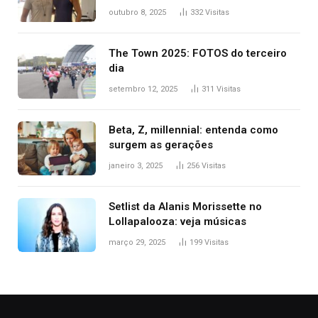
para o TO: ‘Não esperava atingir
outubro 8, 2025
332
Visitas
tantas pessoas’
The Town 2025: FOTOS do terceiro
dia
setembro 12, 2025
311
Visitas
Beta, Z, millennial: entenda como
surgem as gerações
janeiro 3, 2025
256
Visitas
Setlist da Alanis Morissette no
Lollapalooza: veja músicas
março 29, 2025
199
Visitas