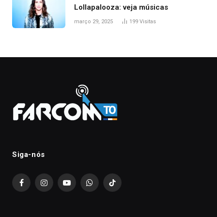
Lollapalooza: veja músicas
março 29, 2025
199
Visitas
Siga-nós
Facebook
Instagram
YouTube
WhatsApp
TikTok