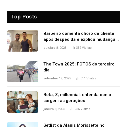
Top Posts
Barbeiro comenta choro de cliente
após despedida e explica mudança
para o TO: ‘Não esperava atingir
outubro 8, 2025
332
Visitas
tantas pessoas’
The Town 2025: FOTOS do terceiro
dia
setembro 12, 2025
311
Visitas
Beta, Z, millennial: entenda como
surgem as gerações
janeiro 3, 2025
256
Visitas
Setlist da Alanis Morissette no