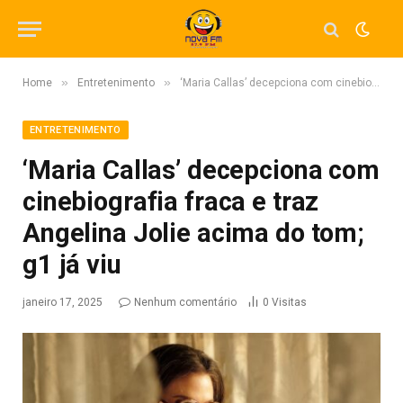
»
»
Home
Entretenimento
‘Maria Callas’ decepciona com cinebiografia fraca e traz Angelina Jolie acima do tom; g1 já viu
ENTRETENIMENTO
‘Maria Callas’ decepciona com
cinebiografia fraca e traz
Angelina Jolie acima do tom;
g1 já viu
janeiro 17, 2025
Nenhum comentário
0
Visitas