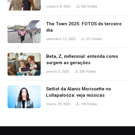
para o TO: ‘Não esperava atingir
outubro 8, 2025
332
Visitas
tantas pessoas’
The Town 2025: FOTOS do terceiro
dia
setembro 12, 2025
311
Visitas
Beta, Z, millennial: entenda como
surgem as gerações
janeiro 3, 2025
256
Visitas
Setlist da Alanis Morissette no
Lollapalooza: veja músicas
março 29, 2025
199
Visitas