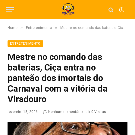
»
»
Home
Entretenimento
Mestre no comando das baterias, Ciça entra no panteão dos imortais do Carnaval com a vitória da Viradouro
ENTRETENIMENTO
Mestre no comando das
baterias, Ciça entra no
panteão dos imortais do
Carnaval com a vitória da
Viradouro
fevereiro 18, 2026
Nenhum comentário
0
Visitas