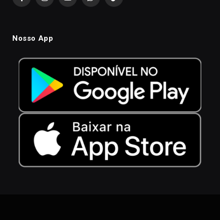
Facebook
Instagram
YouTube
WhatsApp
TikTok
Nosso App