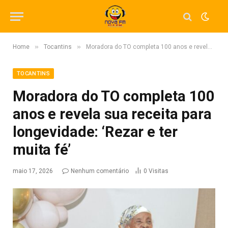
»
»
Home
Tocantins
Moradora do TO completa 100 anos e revela sua receita para longevidade: ‘Rezar e ter muita fé’
TOCANTINS
Moradora do TO completa 100
anos e revela sua receita para
longevidade: ‘Rezar e ter
muita fé’
maio 17, 2026
Nenhum comentário
0
Visitas