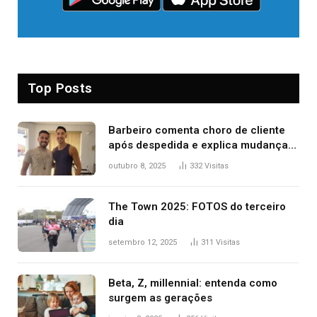
Top Posts
Barbeiro comenta choro de cliente
após despedida e explica mudança
para o TO: ‘Não esperava atingir
outubro 8, 2025
332
Visitas
tantas pessoas’
The Town 2025: FOTOS do terceiro
dia
setembro 12, 2025
311
Visitas
Beta, Z, millennial: entenda como
surgem as gerações