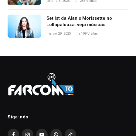
janeiro 3, 2025
256
Visitas
Setlist da Alanis Morissette no
Lollapalooza: veja músicas
março 29, 2025
199
Visitas
Siga-nós