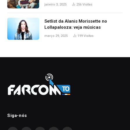
janeiro 3, 2025
256
Visitas
Setlist da Alanis Morissette no
Lollapalooza: veja músicas
março 29, 2025
199
Visitas
Siga-nós