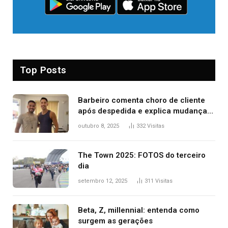
Top Posts
Barbeiro comenta choro de cliente
após despedida e explica mudança
para o TO: ‘Não esperava atingir
outubro 8, 2025
332
Visitas
tantas pessoas’
The Town 2025: FOTOS do terceiro
dia
setembro 12, 2025
311
Visitas
Beta, Z, millennial: entenda como
surgem as gerações