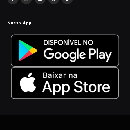
Facebook
Instagram
YouTube
WhatsApp
TikTok
Nosso App