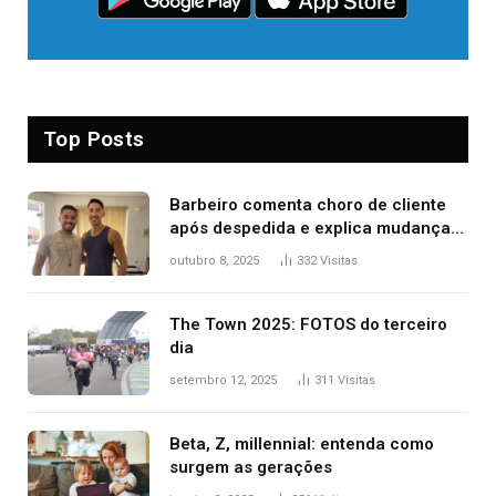
Top Posts
Barbeiro comenta choro de cliente
após despedida e explica mudança
para o TO: ‘Não esperava atingir
outubro 8, 2025
332
Visitas
tantas pessoas’
The Town 2025: FOTOS do terceiro
dia
setembro 12, 2025
311
Visitas
Beta, Z, millennial: entenda como
surgem as gerações