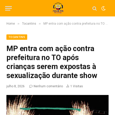
»
»
Home
Tocantins
MP entra com ação contra prefeitura no TO após crianças serem expostas à sexualização durante show
TOCANTINS
MP entra com ação contra
prefeitura no TO após
crianças serem expostas à
sexualização durante show
julho 8, 2026
Nenhum comentário
1
Visitas