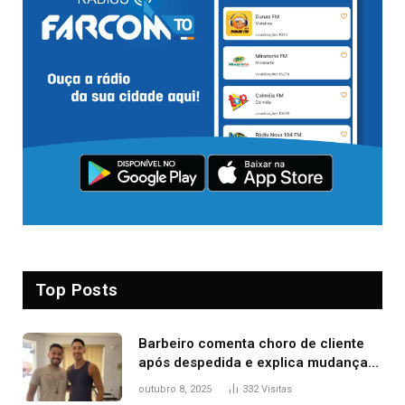
Top Posts
Barbeiro comenta choro de cliente
após despedida e explica mudança
para o TO: ‘Não esperava atingir
outubro 8, 2025
332
Visitas
tantas pessoas’