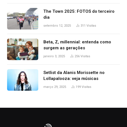
The Town 2025: FOTOS do terceiro
dia
setembro 12, 2025
311
Visitas
Beta, Z, millennial: entenda como
surgem as gerações
janeiro 3, 2025
256
Visitas
Setlist da Alanis Morissette no
Lollapalooza: veja músicas
março 29, 2025
199
Visitas