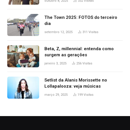
outubro 8, 2025
332
Visitas
tantas pessoas’
The Town 2025: FOTOS do terceiro
dia
setembro 12, 2025
311
Visitas
Beta, Z, millennial: entenda como
surgem as gerações
janeiro 3, 2025
256
Visitas
Setlist da Alanis Morissette no
Lollapalooza: veja músicas
março 29, 2025
199
Visitas