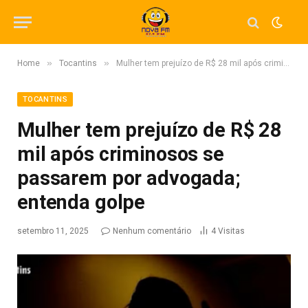
»
»
Home
Tocantins
Mulher tem prejuízo de R$ 28 mil após criminosos se passarem por advogada; entenda golpe
TOCANTINS
Mulher tem prejuízo de R$ 28
mil após criminosos se
passarem por advogada;
entenda golpe
setembro 11, 2025
Nenhum comentário
4
Visitas