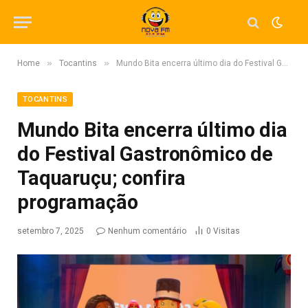
»
»
Home
Tocantins
Mundo Bita encerra último dia do Festival Gastronômico de Taquaruçu; confira programação
TOCANTINS
Mundo Bita encerra último dia
do Festival Gastronômico de
Taquaruçu; confira
programação
setembro 7, 2025
Nenhum comentário
0
Visitas