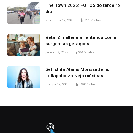
The Town 2025: FOTOS do terceiro
dia
setembro 12, 2025
311
Visitas
Beta, Z, millennial: entenda como
surgem as gerações
janeiro 3, 2025
256
Visitas
Setlist da Alanis Morissette no
Lollapalooza: veja músicas
março 29, 2025
199
Visitas