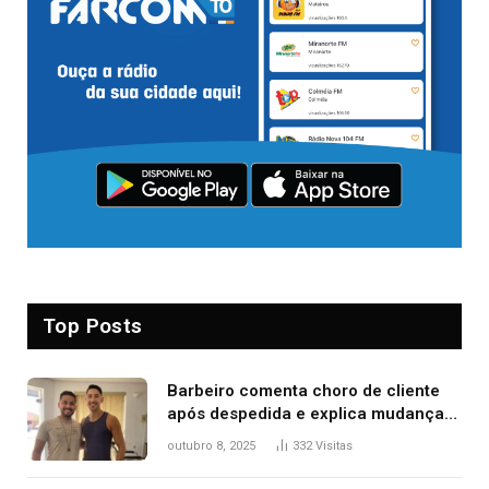
Top Posts
Barbeiro comenta choro de cliente
após despedida e explica mudança
para o TO: ‘Não esperava atingir
outubro 8, 2025
332
Visitas
tantas pessoas’