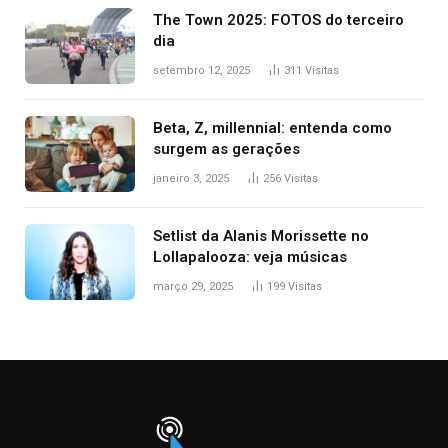
The Town 2025: FOTOS do terceiro
dia
setembro 12, 2025
311
Visitas
Beta, Z, millennial: entenda como
surgem as gerações
janeiro 3, 2025
256
Visitas
Setlist da Alanis Morissette no
Lollapalooza: veja músicas
março 29, 2025
199
Visitas