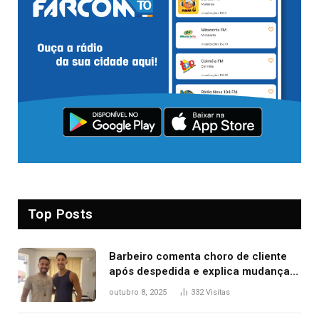
Top Posts
Barbeiro comenta choro de cliente
após despedida e explica mudança
para o TO: ‘Não esperava atingir
outubro 8, 2025
332
Visitas
tantas pessoas’