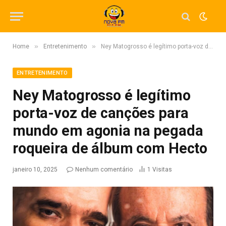
»
»
Home
Entretenimento
Ney Matogrosso é legítimo porta-voz de canções para mundo em agonia na pegada roqueira de álbum com Hecto
ENTRETENIMENTO
Ney Matogrosso é legítimo
porta-voz de canções para
mundo em agonia na pegada
roqueira de álbum com Hecto
janeiro 10, 2025
Nenhum comentário
1
Visitas