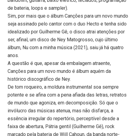
bandolim, guitarra, baixo elétrico, teclados, programação
de bateria, loops e sampler).
Sim, por mais que o álbum Canções para um novo mundo
seja assinado pelo cantor com o duo Hecto e tenha sido
idealizado por Guilherme Gê, o disco atrai atenções por
ser, afinal, um disco de Ney Matogrosso, cujo último
álbum, Nu com a minha música (2021), saiu já há quatro
anos.
A questão é que, apesar da embalagem atraente,
Canções para um novo mundo é álbum aquém da
histórico discográfico de Ney.
De tom roqueiro, a moldura instrumental soa sempre
potente e se afina com a pena afiada das letras, retratos
de mundo que agoniza, em decomposição. Só que o
invólucro das músicas atenua, mas não disfarça, a
essência irregular do repertório, perceptível desde a
faixa de abertura, Pátria gentil (Guilherme Gê), rock
marcado pela bateria de Will Cahoun, da banda norte-