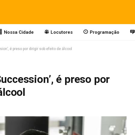
Nossa Cidade
Locutores
Programação
on’, é preso por dirigir sob efeito de álcool
Succession’, é preso por
álcool