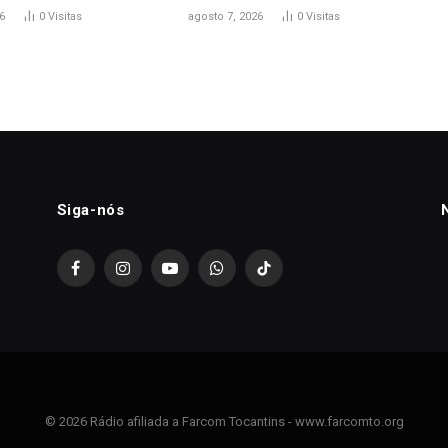
6
0
Visitas
agosto 7, 2026
0
Visitas
Siga-nós
Facebook
Instagram
YouTube
WhatsApp
TikTok
© 2026 Rádio afiliada a Farcom Tocantins - www.farcomto.org