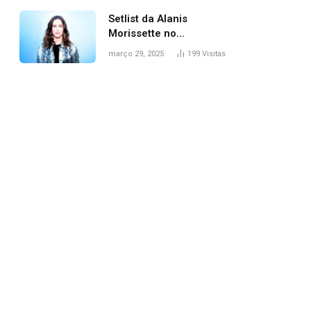
Setlist da Alanis
Morissette no
Lollapalooza: veja
março 29, 2025
199
Visitas
músicas