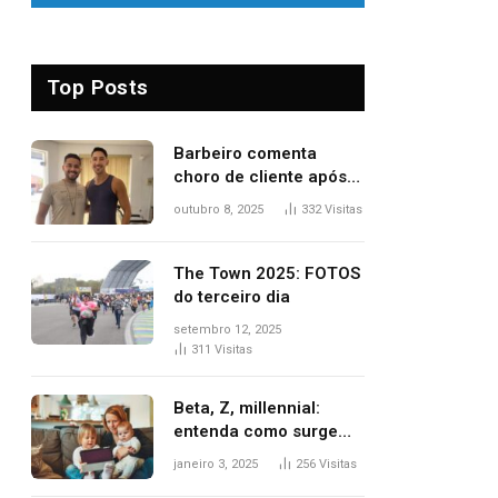
Top Posts
Barbeiro comenta
choro de cliente após
despedida e explica
outubro 8, 2025
332
Visitas
mudança para o TO:
‘Não esperava atingir
tantas pessoas’
The Town 2025: FOTOS
do terceiro dia
setembro 12, 2025
311
Visitas
Beta, Z, millennial:
entenda como surgem
as gerações
janeiro 3, 2025
256
Visitas