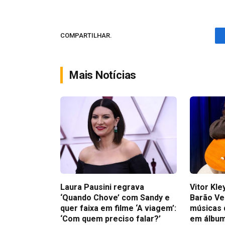
COMPARTILHAR.
Mais Notícias
Laura Pausini regrava
Vitor Kl
‘Quando Chove’ com Sandy e
Barão Ve
quer faixa em filme ‘A viagem’:
músicas 
‘Com quem preciso falar?’
em álbum