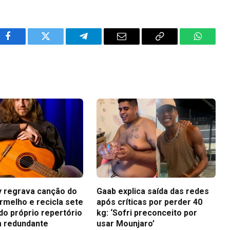
Facebook
Twitter
Telegram
Email
Copy
WhatsA
Link
ey regrava canção do
Gaab explica saída das redes
rmelho e recicla sete
após críticas por perder 40
do próprio repertório
kg: ‘Sofri preconceito por
 redundante
usar Mounjaro’