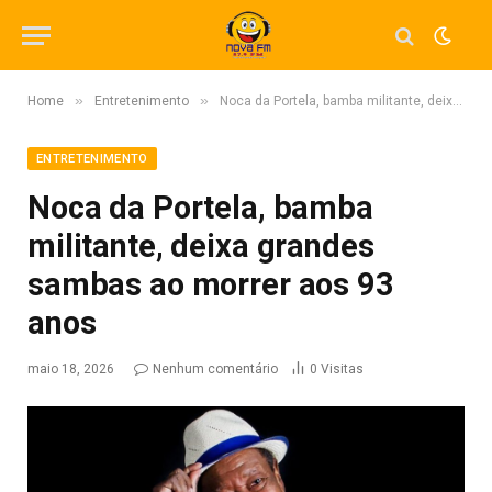
»
»
Home
Entretenimento
Noca da Portela, bamba militante, deixa grandes sambas ao morrer aos 93 anos
ENTRETENIMENTO
Noca da Portela, bamba
militante, deixa grandes
sambas ao morrer aos 93
anos
maio 18, 2026
Nenhum comentário
0
Visitas