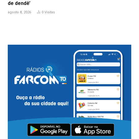
de dendê’
agosto 8, 2026
0
Visitas