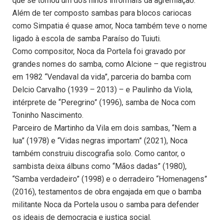
que se tornou um dos hinos informais da agremiação.
Além de ter composto sambas para blocos cariocas
como Simpatia é quase amor, Noca também teve o nome
ligado à escola de samba Paraíso do Tuiuti.
Como compositor, Noca da Portela foi gravado por
grandes nomes do samba, como Alcione – que registrou
em 1982 “Vendaval da vida”, parceria do bamba com
Delcio Carvalho (1939 – 2013) – e Paulinho da Viola,
intérprete de “Peregrino” (1996), samba de Noca com
Toninho Nascimento.
Parceiro de Martinho da Vila em dois sambas, “Nem a
lua” (1978) e “Vidas negras importam” (2021), Noca
também construiu discografia solo. Como cantor, o
sambista deixa álbuns como “Mãos dadas” (1980),
“Samba verdadeiro” (1998) e o derradeiro “Homenagens”
(2016), testamentos de obra engajada em que o bamba
militante Noca da Portela usou o samba para defender
os ideais de democracia e justiça social.