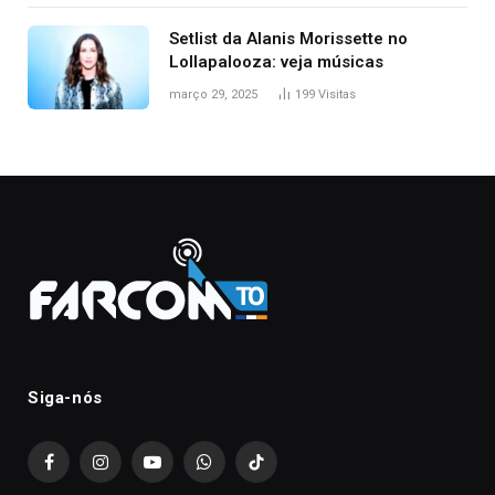
Setlist da Alanis Morissette no
Lollapalooza: veja músicas
março 29, 2025
199
Visitas
Siga-nós
Facebook
Instagram
YouTube
WhatsApp
TikTok