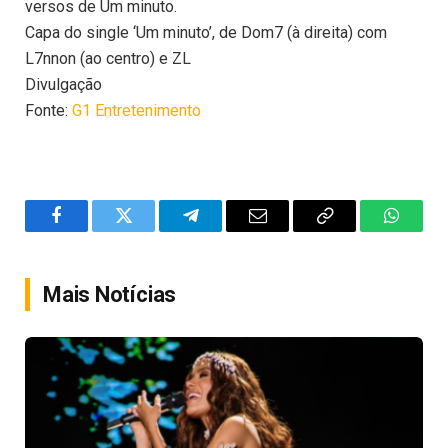
versos de Um minuto.
Capa do single ‘Um minuto’, de Dom7 (à direita) com
L7nnon (ao centro) e ZL
Divulgação
Fonte:
G1 Entretenimento
Facebook
Twitter
Telegram
Email
Copy
WhatsA
Link
Mais Notícias