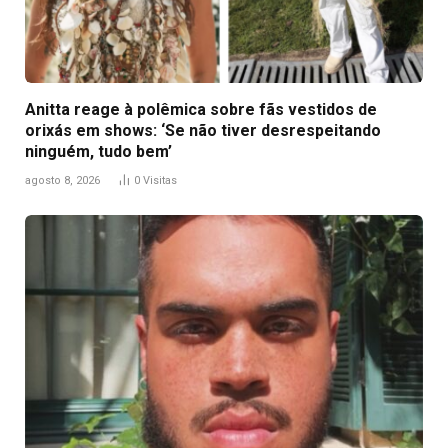
Anitta reage à polêmica sobre fãs vestidos de
orixás em shows: ‘Se não tiver desrespeitando
ninguém, tudo bem’
agosto 8, 2026
0
Visitas