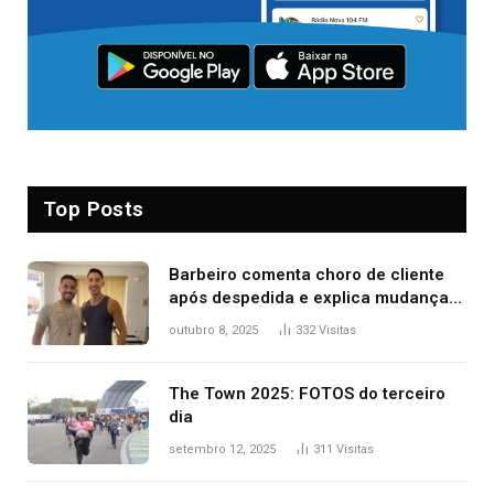
Top Posts
Barbeiro comenta choro de cliente
após despedida e explica mudança
para o TO: ‘Não esperava atingir
outubro 8, 2025
332
Visitas
tantas pessoas’
The Town 2025: FOTOS do terceiro
dia
setembro 12, 2025
311
Visitas