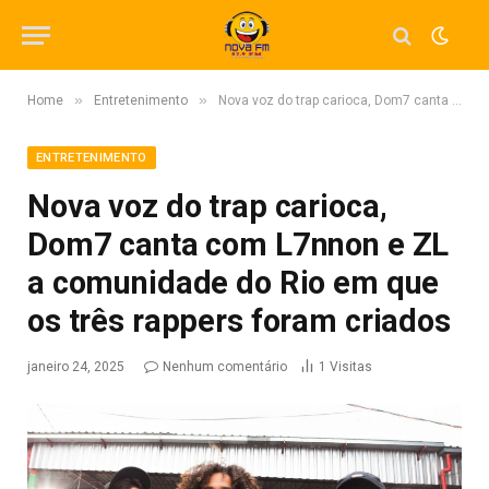
»
»
Home
Entretenimento
Nova voz do trap carioca, Dom7 canta com L7nnon e ZL a comunidade do Rio em que os três rappers foram criados
ENTRETENIMENTO
Nova voz do trap carioca,
Dom7 canta com L7nnon e ZL
a comunidade do Rio em que
os três rappers foram criados
janeiro 24, 2025
Nenhum comentário
1
Visitas