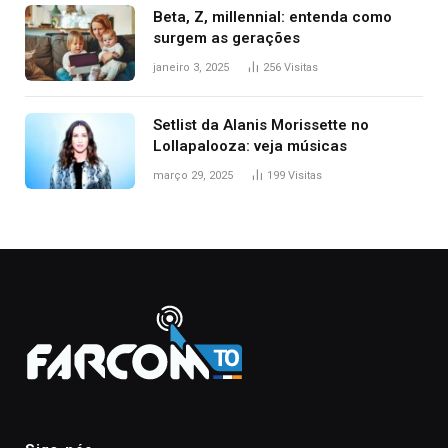
Beta, Z, millennial: entenda como
surgem as gerações
janeiro 3, 2025
256
Visitas
Setlist da Alanis Morissette no
Lollapalooza: veja músicas
março 29, 2025
199
Visitas