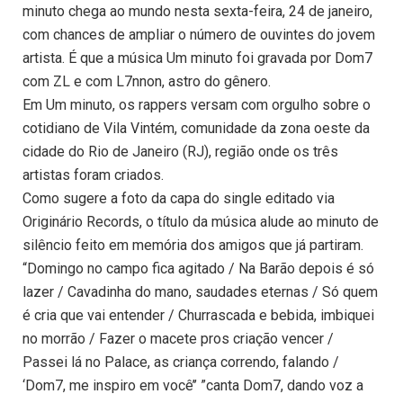
minuto chega ao mundo nesta sexta-feira, 24 de janeiro,
com chances de ampliar o número de ouvintes do jovem
artista. É que a música Um minuto foi gravada por Dom7
com ZL e com L7nnon, astro do gênero.
Em Um minuto, os rappers versam com orgulho sobre o
cotidiano de Vila Vintém, comunidade da zona oeste da
cidade do Rio de Janeiro (RJ), região onde os três
artistas foram criados.
Como sugere a foto da capa do single editado via
Originário Records, o título da música alude ao minuto de
silêncio feito em memória dos amigos que já partiram.
“Domingo no campo fica agitado / Na Barão depois é só
lazer / Cavadinha do mano, saudades eternas / Só quem
é cria que vai entender / Churrascada e bebida, imbiquei
no morrão / Fazer o macete pros criação vencer /
Passei lá no Palace, as criança correndo, falando /
‘Dom7, me inspiro em você’’ ”canta Dom7, dando voz a