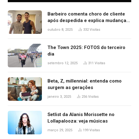
Barbeiro comenta choro de cliente
após despedida e explica mudança
para o TO: ‘Não esperava atingir
outubro 8, 2025
332
Visitas
tantas pessoas’
The Town 2025: FOTOS do terceiro
dia
setembro 12, 2025
311
Visitas
Beta, Z, millennial: entenda como
surgem as gerações
janeiro 3, 2025
256
Visitas
Setlist da Alanis Morissette no
Lollapalooza: veja músicas
março 29, 2025
199
Visitas