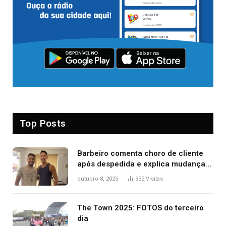
Top Posts
Barbeiro comenta choro de cliente
após despedida e explica mudança
para o TO: ‘Não esperava atingir
outubro 8, 2025
332
Visitas
tantas pessoas’
The Town 2025: FOTOS do terceiro
dia