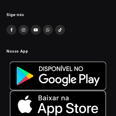
Siga-nós
Facebook
Instagram
YouTube
WhatsApp
TikTok
Nosso App