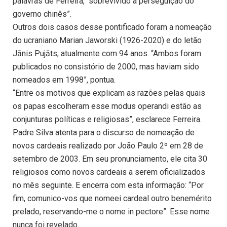
palavras de Ferreira, “sobrevivido à perseguição do
governo chinês”.
Outros dois casos desse pontificado foram a nomeação
do ucraniano Marian Jaworski (1926-2020) e do letão
Jānis Pujāts, atualmente com 94 anos. “Ambos foram
publicados no consistório de 2000, mas haviam sido
nomeados em 1998”, pontua.
“Entre os motivos que explicam as razões pelas quais
os papas escolheram esse modus operandi estão as
conjunturas políticas e religiosas”, esclarece Ferreira.
Padre Silva atenta para o discurso de nomeação de
novos cardeais realizado por João Paulo 2º em 28 de
setembro de 2003. Em seu pronunciamento, ele cita 30
religiosos como novos cardeais a serem oficializados
no mês seguinte. E encerra com esta informação: “Por
fim, comunico-vos que nomeei cardeal outro benemérito
prelado, reservando-me o nome in pectore”. Esse nome
nunca foi revelado.