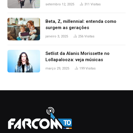
setembro 12, 2025
311
Visitas
Beta, Z, millennial: entenda como
surgem as gerações
janeiro 3, 2025
256
Visitas
Setlist da Alanis Morissette no
Lollapalooza: veja músicas
março 29, 2025
199
Visitas