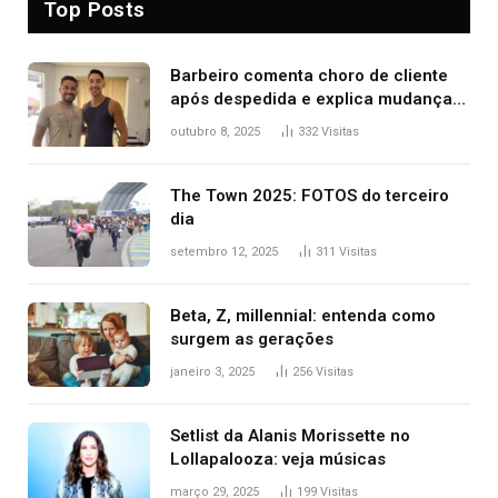
Top Posts
Barbeiro comenta choro de cliente
após despedida e explica mudança
para o TO: ‘Não esperava atingir
outubro 8, 2025
332
Visitas
tantas pessoas’
The Town 2025: FOTOS do terceiro
dia
setembro 12, 2025
311
Visitas
Beta, Z, millennial: entenda como
surgem as gerações
janeiro 3, 2025
256
Visitas
Setlist da Alanis Morissette no
Lollapalooza: veja músicas
março 29, 2025
199
Visitas