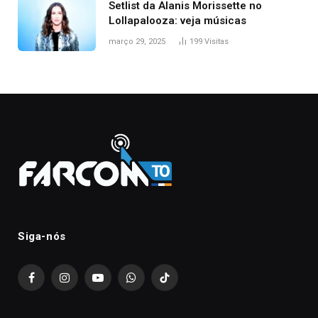
Setlist da Alanis Morissette no
Lollapalooza: veja músicas
março 29, 2025
199
Visitas
Siga-nós
Facebook
Instagram
YouTube
WhatsApp
TikTok