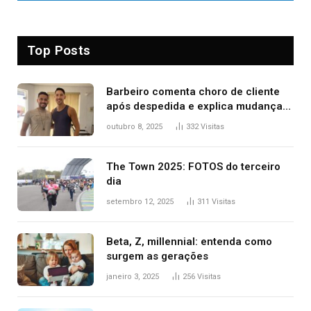
Top Posts
Barbeiro comenta choro de cliente
após despedida e explica mudança
para o TO: ‘Não esperava atingir
outubro 8, 2025
332
Visitas
tantas pessoas’
The Town 2025: FOTOS do terceiro
dia
setembro 12, 2025
311
Visitas
Beta, Z, millennial: entenda como
surgem as gerações
janeiro 3, 2025
256
Visitas