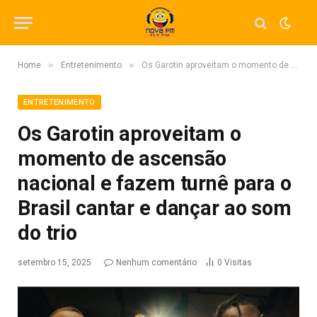
»
»
Home
Entretenimento
Os Garotin aproveitam o momento de ascensão nacional e fazem turnê para o Brasil cantar e dançar ao som do trio
ENTRETENIMENTO
Os Garotin aproveitam o
momento de ascensão
nacional e fazem turnê para o
Brasil cantar e dançar ao som
do trio
setembro 15, 2025
Nenhum comentário
0
Visitas