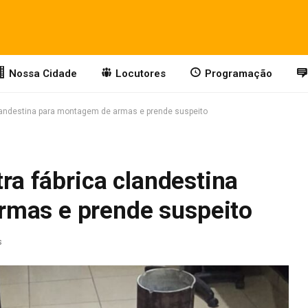
Nossa Cidade
Locutores
Programação
 clandestina para montagem de armas e prende suspeito
tra fábrica clandestina
rmas e prende suspeito
s