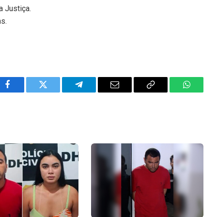
 Justiça.
ns.
Facebook
Twitter
Telegram
Email
Copy
WhatsA
Link