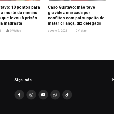
tavo: 10 pontos para
Caso Gustavo: mãe teve
 a morte do menino
gravidez marcada por
 que levou à prisão
conflitos com pai suspeito de
 da madrasta
matar criança, diz delegado
6
0
Visitas
agosto 7, 2026
0
Visitas
Siga-nós
Facebook
Instagram
YouTube
WhatsApp
TikTok