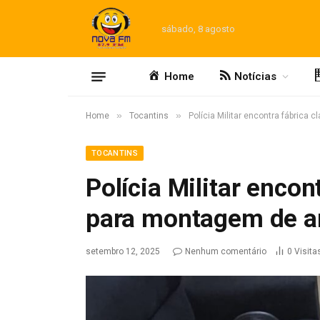
sábado, 8 agosto
Home
Notícias
»
»
Home
Tocantins
Polícia Militar encontra fábrica
TOCANTINS
Polícia Militar encon
para montagem de a
setembro 12, 2025
Nenhum comentário
0
Visita