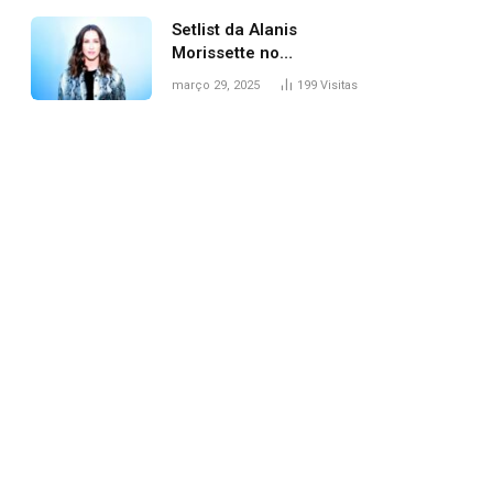
Setlist da Alanis
Morissette no
Lollapalooza: veja
março 29, 2025
199
Visitas
músicas