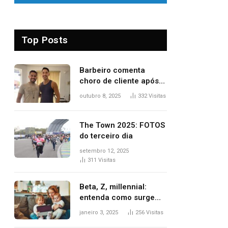
Top Posts
Barbeiro comenta
choro de cliente após
despedida e explica
outubro 8, 2025
332
Visitas
mudança para o TO:
‘Não esperava atingir
tantas pessoas’
The Town 2025: FOTOS
do terceiro dia
setembro 12, 2025
311
Visitas
Beta, Z, millennial:
entenda como surgem
as gerações
janeiro 3, 2025
256
Visitas