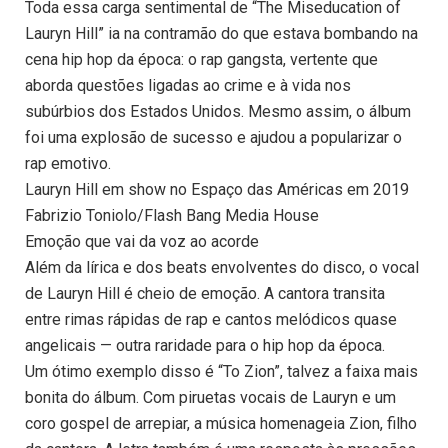
Toda essa carga sentimental de “The Miseducation of
Lauryn Hill” ia na contramão do que estava bombando na
cena hip hop da época: o rap gangsta, vertente que
aborda questões ligadas ao crime e à vida nos
subúrbios dos Estados Unidos. Mesmo assim, o álbum
foi uma explosão de sucesso e ajudou a popularizar o
rap emotivo.
Lauryn Hill em show no Espaço das Américas em 2019
Fabrizio Toniolo/Flash Bang Media House
Emoção que vai da voz ao acorde
Além da lírica e dos beats envolventes do disco, o vocal
de Lauryn Hill é cheio de emoção. A cantora transita
entre rimas rápidas de rap e cantos melódicos quase
angelicais — outra raridade para o hip hop da época.
Um ótimo exemplo disso é “To Zion”, talvez a faixa mais
bonita do álbum. Com piruetas vocais de Lauryn e um
coro gospel de arrepiar, a música homenageia Zion, filho