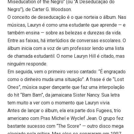
Miseducation of the Negro” (ou “A Deseducação do
Negro”), de Carter G. Woodson.
O conceito de deseducação é o que norteia o álbum. Nas
músicas, Lauryn é como uma estudante que aprende — e
também ensina — sobre as belezas e durezas da vida.
Entre as faixas, há interlúdios de conversas escolares. O
álbum inicia com a voz de um professor lendo uma lista
de chamada estudantil. O nome Lauryn Hill é citado, mas
ninguém responde.
Em seguida, vem o primeiro verso cantado: “É engraçado
como o dinheiro muda uma situação”. A frase é de “Lost
Ones”, música super dançante que faz uma interpolação
do hit “Bam Bam”, da jamaicana Sister Nancy. Sua letra
tem muito a ver com o momento que Lauryn vivia.
Antes de lançar o álbum, ela era parte dos Fugees, trio
americano com Pras Michel e Wyclef Jean. O grupo fez
bastante sucesso com “The Score” — outro disco mega
elogiado pela crítica. Mas eles se separaram em 1997,