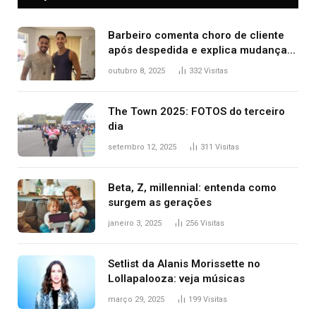
Barbeiro comenta choro de cliente
após despedida e explica mudança
para o TO: ‘Não esperava atingir
outubro 8, 2025
332
Visitas
tantas pessoas’
The Town 2025: FOTOS do terceiro
dia
setembro 12, 2025
311
Visitas
Beta, Z, millennial: entenda como
surgem as gerações
janeiro 3, 2025
256
Visitas
Setlist da Alanis Morissette no
Lollapalooza: veja músicas
março 29, 2025
199
Visitas