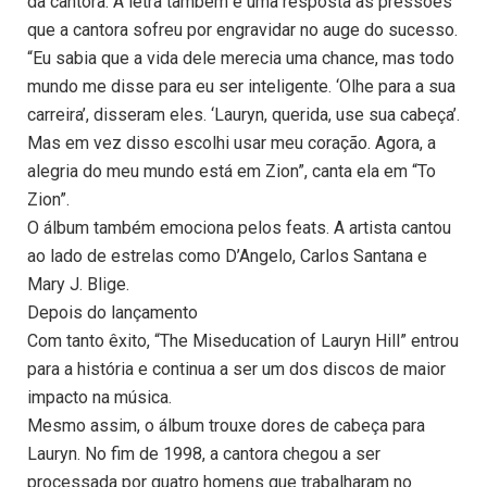
da cantora. A letra também é uma resposta às pressões
que a cantora sofreu por engravidar no auge do sucesso.
“Eu sabia que a vida dele merecia uma chance, mas todo
mundo me disse para eu ser inteligente. ‘Olhe para a sua
carreira’, disseram eles. ‘Lauryn, querida, use sua cabeça’.
Mas em vez disso escolhi usar meu coração. Agora, a
alegria do meu mundo está em Zion”, canta ela em “To
Zion”.
O álbum também emociona pelos feats. A artista cantou
ao lado de estrelas como D’Angelo, Carlos Santana e
Mary J. Blige.
Depois do lançamento
Com tanto êxito, “The Miseducation of Lauryn Hill” entrou
para a história e continua a ser um dos discos de maior
impacto na música.
Mesmo assim, o álbum trouxe dores de cabeça para
Lauryn. No fim de 1998, a cantora chegou a ser
processada por quatro homens que trabalharam no