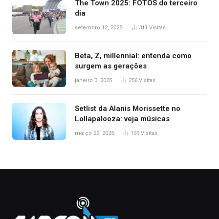
The Town 2025: FOTOS do terceiro
dia
setembro 12, 2025
311
Visitas
Beta, Z, millennial: entenda como
surgem as gerações
janeiro 3, 2025
256
Visitas
Setlist da Alanis Morissette no
Lollapalooza: veja músicas
março 29, 2025
199
Visitas