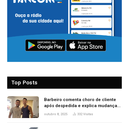
Top Posts
Barbeiro comenta choro de cliente
após despedida e explica mudança
para o TO: ‘Não esperava atingir
outubro 8, 2025
332
Visitas
tantas pessoas’