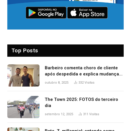
Top Posts
Barbeiro comenta choro de cliente
após despedida e explica mudança
para o TO: ‘Não esperava atingir
outubro 8, 2025
332
Visitas
tantas pessoas’
The Town 2025: FOTOS do terceiro
dia
setembro 12, 2025
311
Visitas