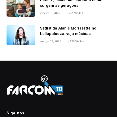
Beta, Z, millennial: entenda como
surgem as gerações
janeiro 3, 2025
256
Visitas
Setlist da Alanis Morissette no
Lollapalooza: veja músicas
março 29, 2025
199
Visitas
Siga-nós