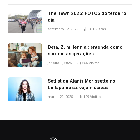
The Town 2025: FOTOS do terceiro
dia
setembro 12, 2025
311
Visitas
Beta, Z, millennial: entenda como
surgem as gerações
janeiro 3, 2025
256
Visitas
Setlist da Alanis Morissette no
Lollapalooza: veja músicas
março 29, 2025
199
Visitas