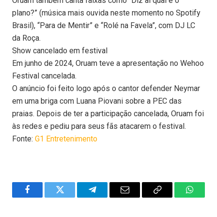
Oruam também canta faixas como “Diz aí qual é o
plano?” (música mais ouvida neste momento no Spotify
Brasil), “Para de Mentir” e “Rolé na Favela”, com DJ LC
da Roça.
Show cancelado em festival
Em junho de 2024, Oruam teve a apresentação no Wehoo
Festival cancelada.
O anúncio foi feito logo após o cantor defender Neymar
em uma briga com Luana Piovani sobre a PEC das
praias. Depois de ter a participação cancelada, Oruam foi
às redes e pediu para seus fãs atacarem o festival.
Fonte:
G1 Entretenimento
Facebook
Twitter
Telegram
Email
Copy
WhatsA
Link