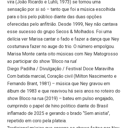
vira (João Ricardo e Luhli, 1973) se tornou uma
sensação por si só – tanto que foi a música escolhida
para o bis pelo público diante das duas opções
oferecidas pelo anfitrião. Desde 1999, Ney não cantava
esse sucesso do grupo Secos & Molhados. Foi uma
delícia ver Marisa cantar o fado e fazer a dança que Ney
costumava fazer no auge do trio. O número empolgou.
Marisa Monte canta oito músicas com Ney Matogrosso
ao participar do show ‘Bloco na rua’
Diego Padilha / Divulgação / Festival Doce Maravilha
Com batida marcial, Coração civil (Milton Nascimento e
Fernando Brant, 1981) – música que Ney gravou em
álbum de 1983 e que reavivou há seis anos no roteiro do
show Bloco na rua (2019) – bateu em pulso engajado,
cumprindo o papel de hino politico diante do Brasil
inflamado de 2025 e gerando o brado “Sem anistia”,
repetido em coro pela plateia.