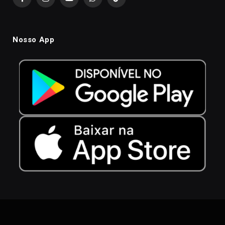
Facebook
Instagram
YouTube
WhatsApp
TikTok
Nosso App