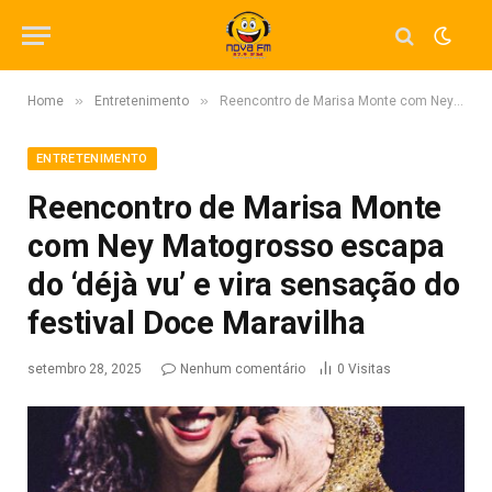
»
»
Home
Entretenimento
Reencontro de Marisa Monte com Ney Matogrosso escapa do ‘déjà vu’ e vira sensação do festival Doce Maravilha
ENTRETENIMENTO
Reencontro de Marisa Monte
com Ney Matogrosso escapa
do ‘déjà vu’ e vira sensação do
festival Doce Maravilha
setembro 28, 2025
Nenhum comentário
0
Visitas