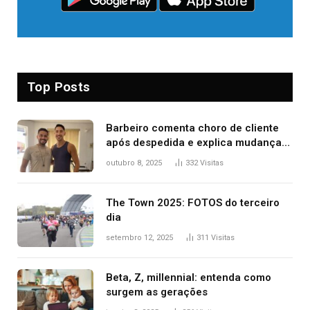
Top Posts
Barbeiro comenta choro de cliente
após despedida e explica mudança
para o TO: ‘Não esperava atingir
outubro 8, 2025
332
Visitas
tantas pessoas’
The Town 2025: FOTOS do terceiro
dia
setembro 12, 2025
311
Visitas
Beta, Z, millennial: entenda como
surgem as gerações