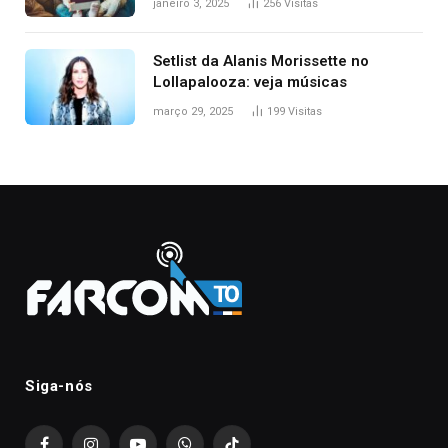
janeiro 3, 2025
256
Visitas
Setlist da Alanis Morissette no
Lollapalooza: veja músicas
março 29, 2025
199
Visitas
Siga-nós