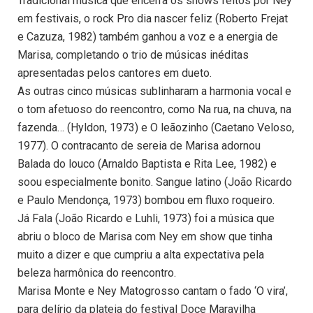
Tradicional música que encerra os shows feitos por Ney
em festivais, o rock Pro dia nascer feliz (Roberto Frejat
e Cazuza, 1982) também ganhou a voz e a energia de
Marisa, completando o trio de músicas inéditas
apresentadas pelos cantores em dueto.
As outras cinco músicas sublinharam a harmonia vocal e
o tom afetuoso do reencontro, como Na rua, na chuva, na
fazenda… (Hyldon, 1973) e O leãozinho (Caetano Veloso,
1977). O contracanto de sereia de Marisa adornou
Balada do louco (Arnaldo Baptista e Rita Lee, 1982) e
soou especialmente bonito. Sangue latino (João Ricardo
e Paulo Mendonça, 1973) bombou em fluxo roqueiro.
Já Fala (João Ricardo e Luhli, 1973) foi a música que
abriu o bloco de Marisa com Ney em show que tinha
muito a dizer e que cumpriu a alta expectativa pela
beleza harmônica do reencontro.
Marisa Monte e Ney Matogrosso cantam o fado ‘O vira’,
para delírio da plateia do festival Doce Maravilha