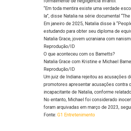
formalmente de negligência infantil.
“Em toda mentira existe uma verdade escon
la”, disse Natalia na série documental “The
Em janeiro de 2025, Natalia disse à “Peop
estudando para obter seu diploma de equiv
Natalia Grace, jovem ucraniana com nanis
Reprodução/ID
O que aconteceu com os Barnetts?
Natalia Grace com Kristine e Michael Barne
Reprodução/ID
Um juiz de Indiana rejeitou as acusações 
promotores apresentar acusações contra o
incapacitante de Natalia, conforme relatado
No entanto, Michael foi considerado inoce
foram arquivadas em março de 2023, segun
Fonte:
G1 Entretenimento