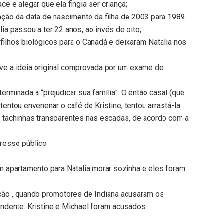
e e alegar que ela fingia ser criança;
ação da data de nascimento da filha de 2003 para 1989.
lia passou a ter 22 anos, ao invés de oito;
ilhos biológicos para o Canadá e deixaram Natalia nos
eve a ideia original comprovada por um exame de
erminada a “prejudicar sua família”. O então casal (que
entou envenenar o café de Kristine, tentou arrastá-la
a tachinhas transparentes nas escadas, de acordo com a
eresse público
um apartamento para Natalia morar sozinha e eles foram
ção , quando promotores de Indiana acusaram os
ndente. Kristine e Michael foram acusados