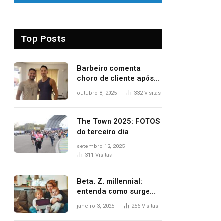
Top Posts
Barbeiro comenta
choro de cliente após
despedida e explica
outubro 8, 2025
332
Visitas
mudança para o TO:
‘Não esperava atingir
tantas pessoas’
The Town 2025: FOTOS
do terceiro dia
setembro 12, 2025
311
Visitas
Beta, Z, millennial:
entenda como surgem
as gerações
janeiro 3, 2025
256
Visitas