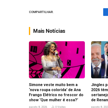
COMPARTILHAR.
Mais Notícias
Simone veste muito bem a
Jingles 
‘nova roupa colorida’ de Ana
2026 têm 
Frango Elétrico no frescor do
sertanejo
show ‘Que mulher é essa?’
de Renan
agosto 8, 2026
0
Visitas
agosto 8, 202