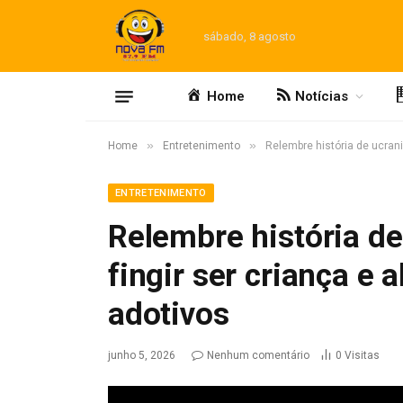
sábado, 8 agosto
Home
Notícias
»
»
Home
Entretenimento
Relembre história de ucran
ENTRETENIMENTO
Relembre história d
fingir ser criança e
adotivos
junho 5, 2026
Nenhum comentário
0
Visitas