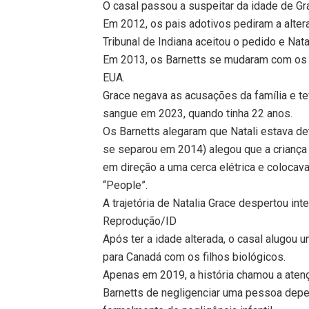
O casal passou a suspeitar da idade de Grac
Em 2012, os pais adotivos pediram a alter
Tribunal de Indiana aceitou o pedido e Nata
Em 2013, os Barnetts se mudaram com os f
EUA.
Grace negava as acusações da família e t
sangue em 2023, quando tinha 22 anos.
Os Barnetts alegaram que Natali estava det
se separou em 2014) alegou que a criança t
em direção a uma cerca elétrica e colocav
“People”.
A trajetória de Natalia Grace despertou int
Reprodução/ID
Após ter a idade alterada, o casal alugou 
para Canadá com os filhos biológicos.
Apenas em 2019, a história chamou a aten
Barnetts de negligenciar uma pessoa depe