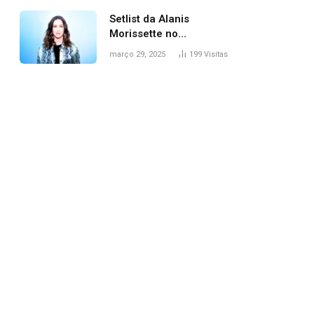
Setlist da Alanis
Morissette no
Lollapalooza: veja
março 29, 2025
199
Visitas
músicas