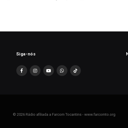
Siga-nós
Facebook
Instagram
YouTube
WhatsApp
TikTok
© 2026 Rádio afiliada a Farcom Tocantins - www.farcomto.org