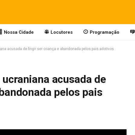
Nossa Cidade
Locutores
Programação
iana acusada de fingir ser criança e abandonada pelos pais adotivos
e ucraniana acusada de
 abandonada pelos pais