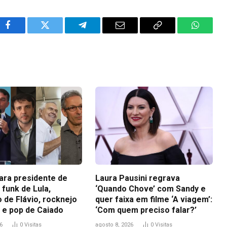
Facebook
Twitter
Telegram
Email
Copy
WhatsA
Link
para presidente de
Laura Pausini regrava
funk de Lula,
‘Quando Chove’ com Sandy e
 de Flávio, rocknejo
quer faixa em filme ‘A viagem’:
 e pop de Caiado
‘Com quem preciso falar?’
6
0
Visitas
agosto 8, 2026
0
Visitas