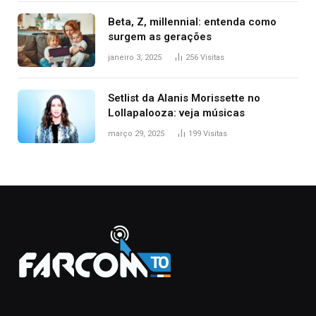
Beta, Z, millennial: entenda como
surgem as gerações
janeiro 3, 2025
256
Visitas
Setlist da Alanis Morissette no
Lollapalooza: veja músicas
março 29, 2025
199
Visitas