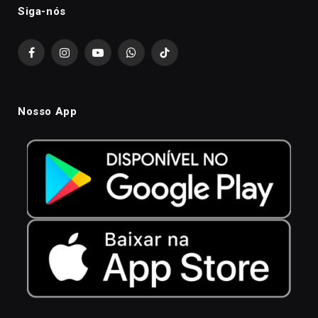
Siga-nós
Facebook
Instagram
YouTube
WhatsApp
TikTok
Nosso App