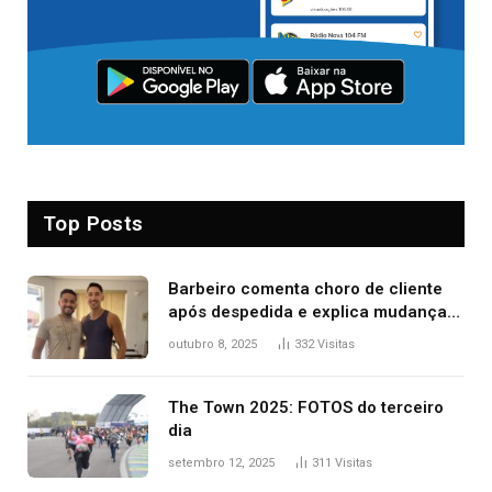
Top Posts
Barbeiro comenta choro de cliente
após despedida e explica mudança
para o TO: ‘Não esperava atingir
outubro 8, 2025
332
Visitas
tantas pessoas’
The Town 2025: FOTOS do terceiro
dia
setembro 12, 2025
311
Visitas