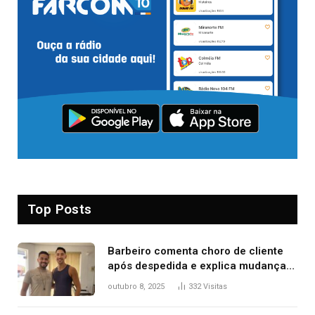
Top Posts
Barbeiro comenta choro de cliente
após despedida e explica mudança
para o TO: ‘Não esperava atingir
outubro 8, 2025
332
Visitas
tantas pessoas’