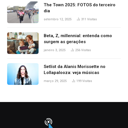
The Town 2025: FOTOS do terceiro
dia
setembro 12, 2025
311
Visitas
Beta, Z, millennial: entenda como
surgem as gerações
janeiro 3, 2025
256
Visitas
Setlist da Alanis Morissette no
Lollapalooza: veja músicas
março 29, 2025
199
Visitas