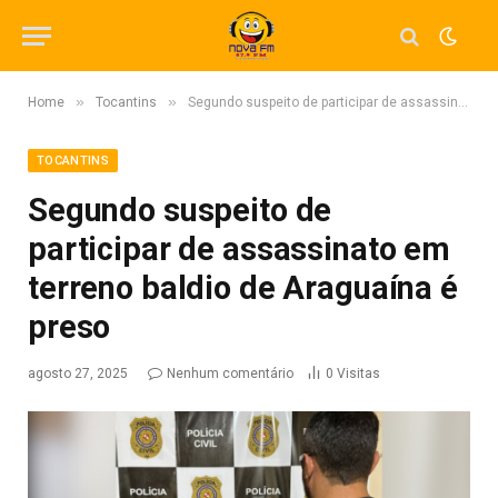
»
»
Home
Tocantins
Segundo suspeito de participar de assassinato em terreno baldio de Araguaína é preso
TOCANTINS
Segundo suspeito de
participar de assassinato em
terreno baldio de Araguaína é
preso
agosto 27, 2025
Nenhum comentário
0
Visitas