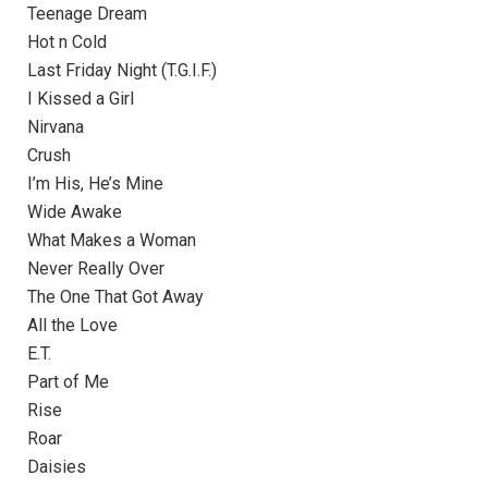
Teenage Dream
Hot n Cold
Last Friday Night (T.G.I.F.)
I Kissed a Girl
Nirvana
Crush
I’m His, He’s Mine
Wide Awake
What Makes a Woman
Never Really Over
The One That Got Away
All the Love
E.T.
Part of Me
Rise
Roar
Daisies