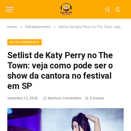
»
»
Home
Entretenimento
Setlist de Katy Perry no The Town: veja como pode ser o show da cantora no festival em SP
ENTRETENIMENTO
Setlist de Katy Perry no The
Town: veja como pode ser o
show da cantora no festival
em SP
setembro 15, 2025
Nenhum comentário
0
Visitas