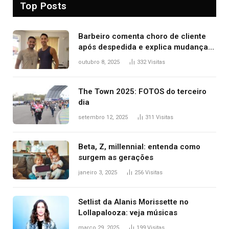
Top Posts
Barbeiro comenta choro de cliente
após despedida e explica mudança
para o TO: ‘Não esperava atingir
outubro 8, 2025
332
Visitas
tantas pessoas’
The Town 2025: FOTOS do terceiro
dia
setembro 12, 2025
311
Visitas
Beta, Z, millennial: entenda como
surgem as gerações
janeiro 3, 2025
256
Visitas
Setlist da Alanis Morissette no
Lollapalooza: veja músicas
março 29, 2025
199
Visitas