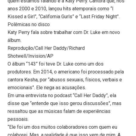
quem estamos falando é a Katy Perry. Cantora que, nos
anos 2000 e 2010, lançou hits atemporais como “I
Kissed a Girl”, “California Gurls” e “Last Friday Night”.
Polêmicas no disco
Katy Perry fala sobre trabalhar com Dr. Luke em novo
álbum.
Reprodução/Call Her Daddy/Richard
Shotwell/Invision/AP
O álbum “143” foi teve Dr. Luke como um dos
produtores. Em 2014, o americano foi processado pela
cantora Kesha, por “abusos sexuais, físicos, verbais e
emocionais”. Ele nega as acusações.
Em uma entrevista no podcast “Call Her Daddy”, ela
disse que “entende que isso gerou discussões”, mas
ressaltou que as músicas falam de experiências
pessoais.
“Ele foi um dos muitos colaboradores com quem eu
colaborei. Mas, a realidade é que isso vem de mim. A