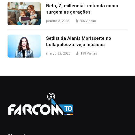
Beta, Z, millennial: entenda como
surgem as gerações
janeiro 3, 2025
256
Visitas
Setlist da Alanis Morissette no
Lollapalooza: veja músicas
março 29, 2025
199
Visitas