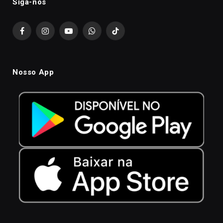
Siga-nós
Facebook
Instagram
YouTube
WhatsApp
TikTok
Nosso App