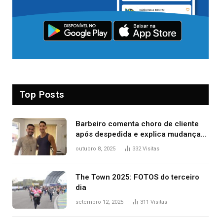
Top Posts
Barbeiro comenta choro de cliente
após despedida e explica mudança
para o TO: ‘Não esperava atingir
outubro 8, 2025
332
Visitas
tantas pessoas’
The Town 2025: FOTOS do terceiro
dia
setembro 12, 2025
311
Visitas