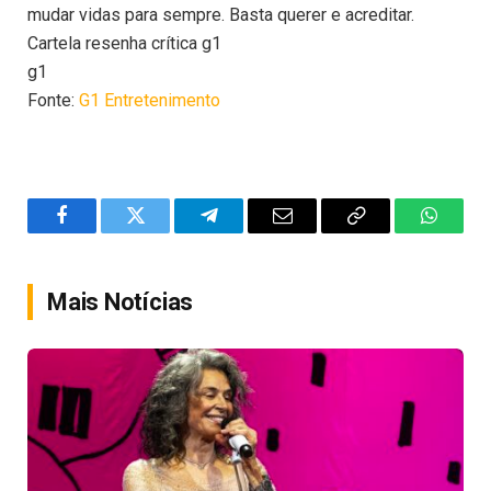
mudar vidas para sempre. Basta querer e acreditar.
Cartela resenha crítica g1
g1
Fonte:
G1 Entretenimento
Facebook
Twitter
Telegram
Email
Copy
WhatsA
Link
Mais Notícias