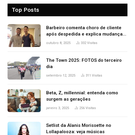
Top Posts
Barbeiro comenta choro de cliente
após despedida e explica mudança
para o TO: ‘Não esperava atingir
outubro 8, 2025
332
Visitas
tantas pessoas’
The Town 2025: FOTOS do terceiro
dia
setembro 12, 2025
311
Visitas
Beta, Z, millennial: entenda como
surgem as gerações
janeiro 3, 2025
256
Visitas
Setlist da Alanis Morissette no
Lollapalooza: veja músicas