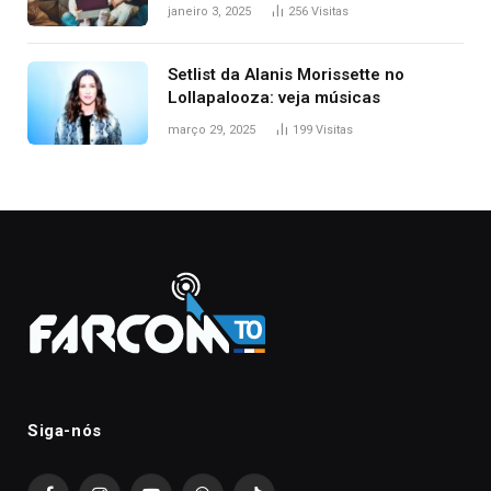
janeiro 3, 2025
256
Visitas
Setlist da Alanis Morissette no
Lollapalooza: veja músicas
março 29, 2025
199
Visitas
Siga-nós