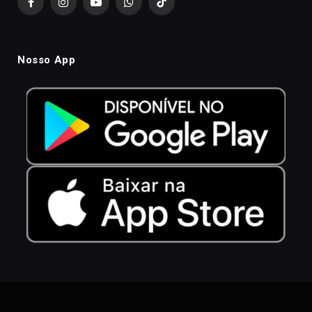
Facebook
Instagram
YouTube
WhatsApp
TikTok
Nosso App