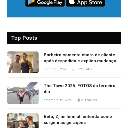
Top Posts
Barbeiro comenta choro de cliente
após despedida e explica mudança
para o TO: ‘Não esperava atingir
outubro 8, 2025
332
Visitas
tantas pessoas’
The Town 2025: FOTOS do terceiro
dia
setembro 12, 2025
311
Visitas
Beta, Z, millennial: entenda como
surgem as gerações