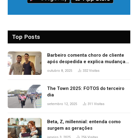
Top Posts
Barbeiro comenta choro de cliente
após despedida e explica mudança
para o TO: ‘Não esperava atingir
outubro 8, 2025
332
Visitas
tantas pessoas’
The Town 2025: FOTOS do terceiro
dia
setembro 12, 2025
311
Visitas
Beta, Z, millennial: entenda como
surgem as gerações
janeiro 3, 2025
256
Visitas