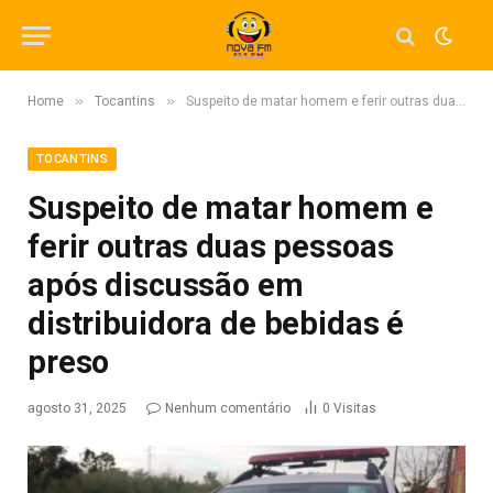
»
»
Home
Tocantins
Suspeito de matar homem e ferir outras duas pessoas após discussão em distribuidora de bebidas é preso
TOCANTINS
Suspeito de matar homem e
ferir outras duas pessoas
após discussão em
distribuidora de bebidas é
preso
agosto 31, 2025
Nenhum comentário
0
Visitas