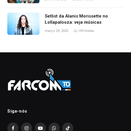
Setlist da Alanis Morissette no
Lollapalooza: veja músicas
março 29, 2025
199
Visitas
Siga-nós
Facebook
Instagram
YouTube
WhatsApp
TikTok