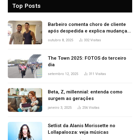
Top Posts
Barbeiro comenta choro de cliente
após despedida e explica mudança
para o TO: ‘Não esperava atingir
outubro 8, 2025
332
Visitas
tantas pessoas’
The Town 2025: FOTOS do terceiro
dia
setembro 12, 2025
311
Visitas
Beta, Z, millennial: entenda como
surgem as gerações
janeiro 3, 2025
256
Visitas
Setlist da Alanis Morissette no
Lollapalooza: veja músicas