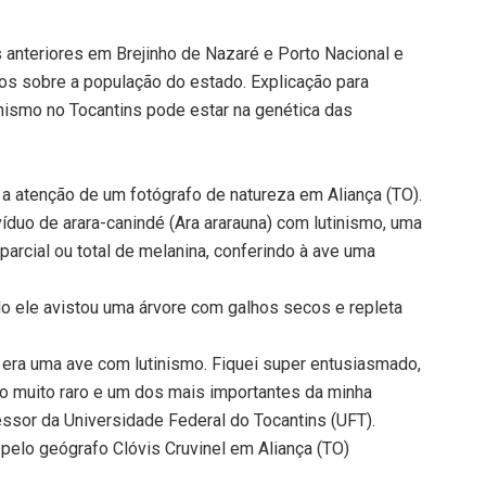
 anteriores em Brejinho de Nazaré e Porto Nacional e
os sobre a população do estado. Explicação para
inismo no Tocantins pode estar na genética das
a atenção de um fotógrafo de natureza em Aliança (TO).
víduo de arara-canindé (Ara ararauna) com lutinismo, uma
parcial ou total de melanina, conferindo à ave uma
do ele avistou uma árvore com galhos secos e repleta
e era uma ave com lutinismo. Fiquei super entusiasmado,
ro muito raro e um dos mais importantes da minha
essor da Universidade Federal do Tocantins (UFT).
 pelo geógrafo Clóvis Cruvinel em Aliança (TO)