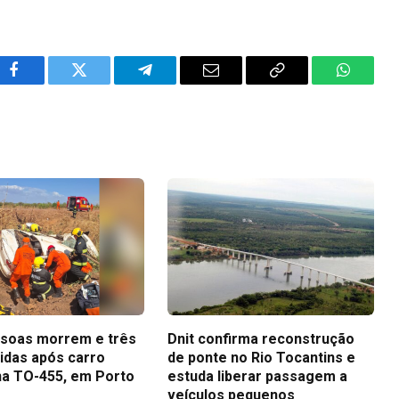
Facebook
Twitter
Telegram
Email
Copy
WhatsA
Link
soas morrem e três
Dnit confirma reconstrução
ridas após carro
de ponte no Rio Tocantins e
na TO-455, em Porto
estuda liberar passagem a
veículos pequenos