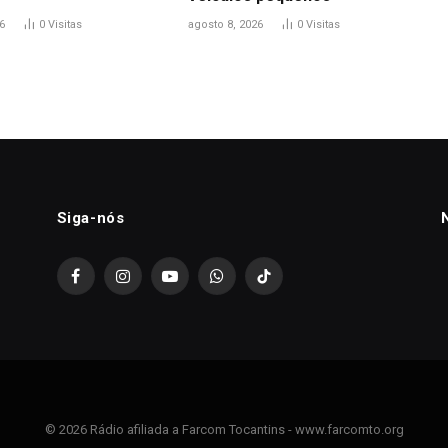
6
0
Visitas
agosto 8, 2026
0
Visitas
Siga-nós
Facebook
Instagram
YouTube
WhatsApp
TikTok
© 2026 Rádio afiliada a Farcom Tocantins - www.farcomto.org