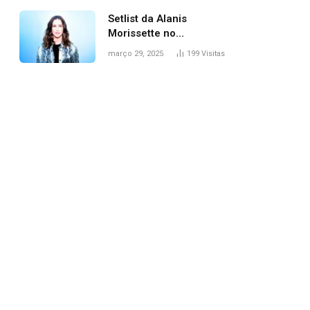
Setlist da Alanis
Morissette no
Lollapalooza: veja
março 29, 2025
199
Visitas
músicas