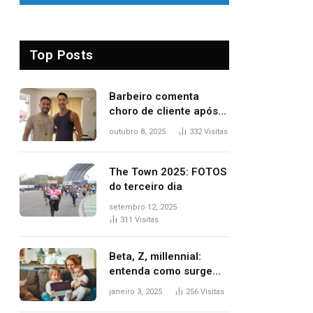
Top Posts
Barbeiro comenta
choro de cliente após
despedida e explica
outubro 8, 2025
332
Visitas
mudança para o TO:
‘Não esperava atingir
tantas pessoas’
The Town 2025: FOTOS
do terceiro dia
setembro 12, 2025
311
Visitas
Beta, Z, millennial:
entenda como surgem
as gerações
janeiro 3, 2025
256
Visitas