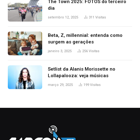
The Town 2025: FOTOS do terceiro
dia
setembro 12, 2025
311
Visitas
Beta, Z, millennial: entenda como
surgem as gerações
janeiro 3, 2025
256
Visitas
Setlist da Alanis Morissette no
Lollapalooza: veja músicas
março 29, 2025
199
Visitas