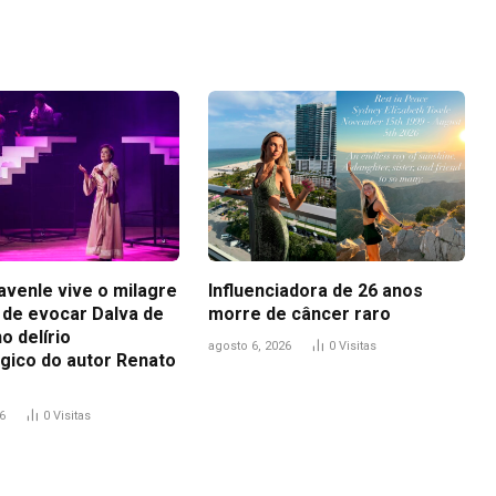
Link
avenle vive o milagre
Influenciadora de 26 anos
de evocar Dalva de
morre de câncer raro
no delírio
agosto 6, 2026
0
Visitas
gico do autor Renato
6
0
Visitas