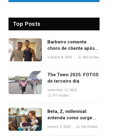
Top Posts
Barbeiro comenta
choro de cliente após
despedida e explica
outubro 8, 2025
332
Visitas
mudança para o TO:
‘Não esperava atingir
tantas pessoas’
The Town 2025: FOTOS
do terceiro dia
setembro 12, 2025
311
Visitas
Beta, Z, millennial:
entenda como surgem
as gerações
janeiro 3, 2025
256
Visitas