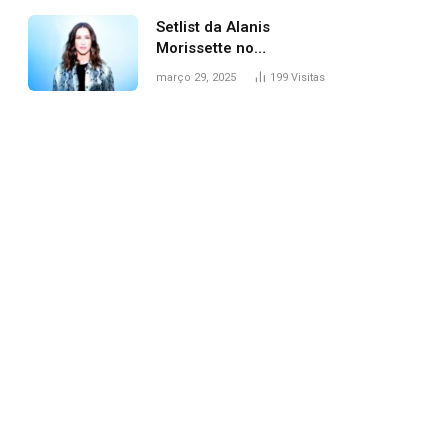
Setlist da Alanis
Morissette no
Lollapalooza: veja
março 29, 2025
199
Visitas
músicas