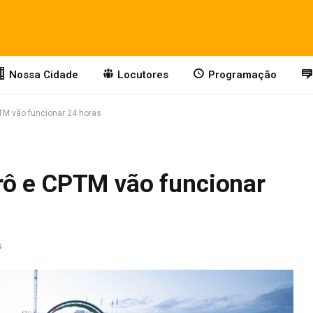
Nossa Cidade
Locutores
Programação
TM vão funcionar 24 horas
rô e CPTM vão funcionar
s