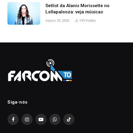
Setlist da Alanis Morissette no
Lollapalooza: veja músicas
março 29, 2025
199
Visitas
Siga-nós
Facebook
Instagram
YouTube
WhatsApp
TikTok