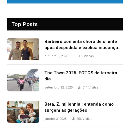
Top Posts
Barbeiro comenta choro de cliente
após despedida e explica mudança
para o TO: ‘Não esperava atingir
outubro 8, 2025
332
Visitas
tantas pessoas’
The Town 2025: FOTOS do terceiro
dia
setembro 12, 2025
311
Visitas
Beta, Z, millennial: entenda como
surgem as gerações
janeiro 3, 2025
256
Visitas