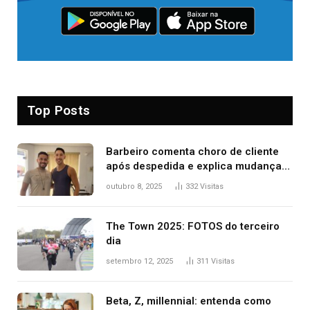
Top Posts
Barbeiro comenta choro de cliente
após despedida e explica mudança
para o TO: ‘Não esperava atingir
outubro 8, 2025
332
Visitas
tantas pessoas’
The Town 2025: FOTOS do terceiro
dia
setembro 12, 2025
311
Visitas
Beta, Z, millennial: entenda como