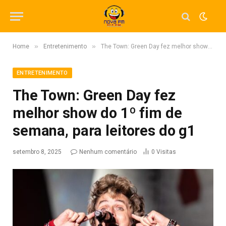
»
»
Home
Entretenimento
The Town: Green Day fez melhor show do 1º fim de semana, para leitores do g1
ENTRETENIMENTO
The Town: Green Day fez
melhor show do 1º fim de
semana, para leitores do g1
setembro 8, 2025
Nenhum comentário
0
Visitas