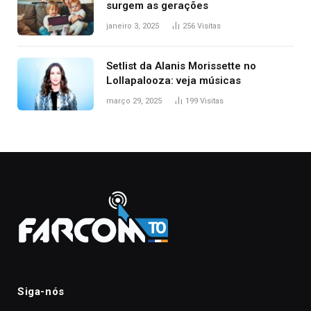
surgem as gerações
janeiro 3, 2025
256
Visitas
Setlist da Alanis Morissette no
Lollapalooza: veja músicas
março 29, 2025
199
Visitas
Siga-nós