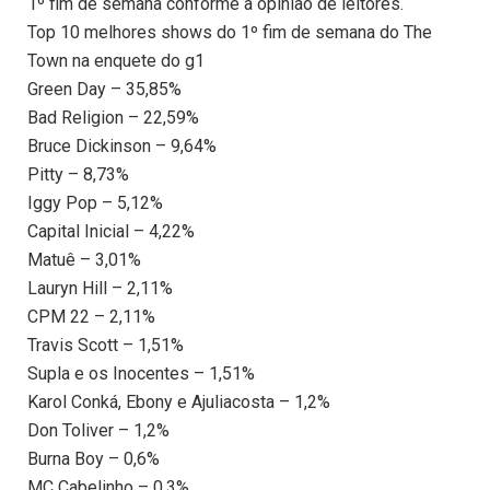
1º fim de semana conforme a opinião de leitores.
Top 10 melhores shows do 1º fim de semana do The
Town na enquete do g1
Green Day – 35,85%
Bad Religion – 22,59%
Bruce Dickinson – 9,64%
Pitty – 8,73%
Iggy Pop – 5,12%
Capital Inicial – 4,22%
Matuê – 3,01%
Lauryn Hill – 2,11%
CPM 22 – 2,11%
Travis Scott – 1,51%
Supla e os Inocentes – 1,51%
Karol Conká, Ebony e Ajuliacosta – 1,2%
Don Toliver – 1,2%
Burna Boy – 0,6%
MC Cabelinho – 0,3%