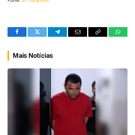
Fonte:
G1 Tocantins
Facebook
Twitter
Telegram
Email
Copy
WhatsA
Link
Mais Notícias