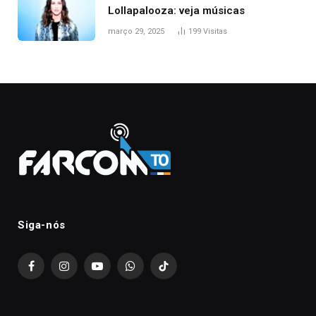
Lollapalooza: veja músicas
março 29, 2025
199
Visitas
Siga-nós
Facebook
Instagram
YouTube
WhatsApp
TikTok