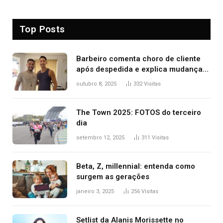
Top Posts
Barbeiro comenta choro de cliente
após despedida e explica mudança
para o TO: ‘Não esperava atingir
outubro 8, 2025
332
Visitas
tantas pessoas’
The Town 2025: FOTOS do terceiro
dia
setembro 12, 2025
311
Visitas
Beta, Z, millennial: entenda como
surgem as gerações
janeiro 3, 2025
256
Visitas
Setlist da Alanis Morissette no