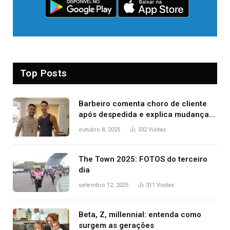
Top Posts
Barbeiro comenta choro de cliente
após despedida e explica mudança
para o TO: ‘Não esperava atingir
outubro 8, 2025
332
Visitas
tantas pessoas’
The Town 2025: FOTOS do terceiro
dia
setembro 12, 2025
311
Visitas
Beta, Z, millennial: entenda como
surgem as gerações