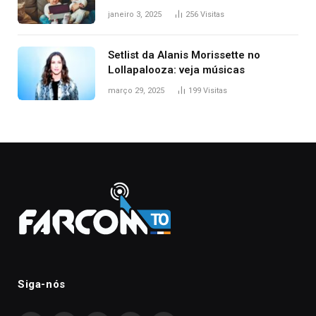
janeiro 3, 2025
256
Visitas
Setlist da Alanis Morissette no
Lollapalooza: veja músicas
março 29, 2025
199
Visitas
Siga-nós